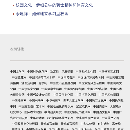
校园文化：伊顿公学的骑士精神和体育文化
余建祥：如何建立学习型校园
友情链接
中国文学网
中国时尚休闲网
致富经
风雅鹤壁
中国时尚文化网
中国书画艺术网
中国兰花网
中国演讲与口才训练
中国高考智库
中国现代家庭教育网
中国网络营销
传播网
油画定制网
趣学街
中国城市品牌建设网
中国旅游风景名胜网
中国刺绣文
化网
中国珍珠文化网
中国健康生活网
中国营销策划网
中国企业培训网
中国艺术
收藏投资网
中国VI设计知识网
中国民俗文化网
中国书画交易网
中国艺术传播网
中国油画网
中国书法网
中华书画网
世界儿童文学网
中国珠宝文化网
中国民间故
事网
中国雕塑设计艺术网
中国收藏投资知识网
宝宝成长网
中国瓷器网
天赋教育
研究中心
国际教育观察
教育趋势研究
中国收藏证书查询网
中国酒文化网
中国广
告设计知识网
中华武术网
杭州西湖风景文化网
中小学生作文大全
中国茶文化网
中国校园文化建设网
天赋教育前沿
天赋教育观察
中华人物谱
科幻选刊
高考季
思维训练
中国爱情文化网
学习力教育中心
学习力训练中心
学习力教育智库
意志