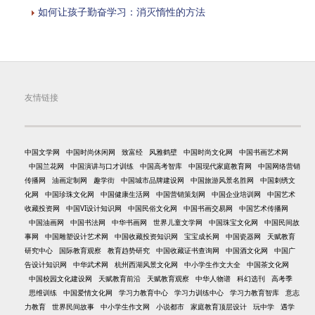
如何让孩子勤奋学习：消灭惰性的方法
友情链接
中国文学网
中国时尚休闲网
致富经
风雅鹤壁
中国时尚文化网
中国书画艺术网
中国兰花网
中国演讲与口才训练
中国高考智库
中国现代家庭教育网
中国网络营销
传播网
油画定制网
趣学街
中国城市品牌建设网
中国旅游风景名胜网
中国刺绣文
化网
中国珍珠文化网
中国健康生活网
中国营销策划网
中国企业培训网
中国艺术
收藏投资网
中国VI设计知识网
中国民俗文化网
中国书画交易网
中国艺术传播网
中国油画网
中国书法网
中华书画网
世界儿童文学网
中国珠宝文化网
中国民间故
事网
中国雕塑设计艺术网
中国收藏投资知识网
宝宝成长网
中国瓷器网
天赋教育
研究中心
国际教育观察
教育趋势研究
中国收藏证书查询网
中国酒文化网
中国广
告设计知识网
中华武术网
杭州西湖风景文化网
中小学生作文大全
中国茶文化网
中国校园文化建设网
天赋教育前沿
天赋教育观察
中华人物谱
科幻选刊
高考季
思维训练
中国爱情文化网
学习力教育中心
学习力训练中心
学习力教育智库
意志
力教育
世界民间故事
中小学生作文网
小说都市
家庭教育顶层设计
玩中学
遇学