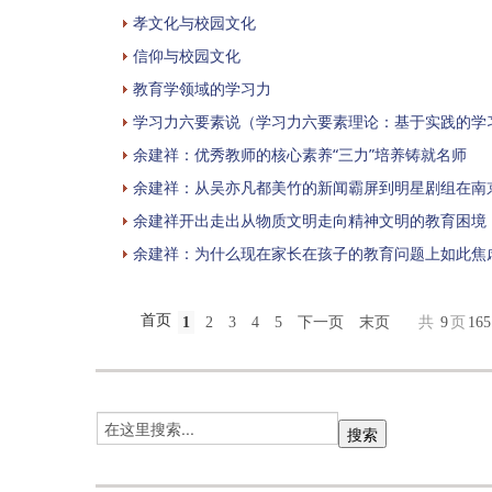
孝文化与校园文化
信仰与校园文化
教育学领域的学习力
学习力六要素说（学习力六要素理论：基于实践的学
余建祥：优秀教师的核心素养“三力”培养铸就名师
余建祥：从吴亦凡都美竹的新闻霸屏到明星剧组在南
余建祥开出走出从物质文明走向精神文明的教育困境
余建祥：为什么现在家长在孩子的教育问题上如此焦
首页
1
2
3
4
5
下一页
末页
共
9
页
165