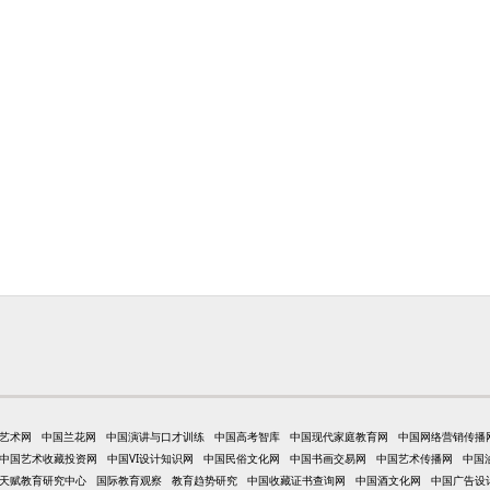
艺术网
中国兰花网
中国演讲与口才训练
中国高考智库
中国现代家庭教育网
中国网络营销传播
中国艺术收藏投资网
中国VI设计知识网
中国民俗文化网
中国书画交易网
中国艺术传播网
中国
天赋教育研究中心
国际教育观察
教育趋势研究
中国收藏证书查询网
中国酒文化网
中国广告设