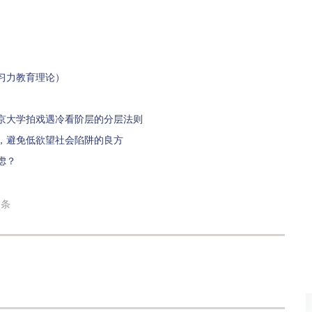
习力教育理论）
京大学拍戏遇冷看阶层的分层法则
，避免低欲望社会陷阱的良方
虑？
条