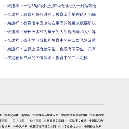
余建祥：一位65岁农民父亲写给报社的一封信带给
余建祥：教育乱象何时休，教育金字塔理论将为每
余建祥：教育改革应该站在更高的维度从底层解决
余建祥：家长应该成为孩子的人生规划师和人生导
余建祥：孩子学习成长和教育中的第二次飞跃及重
余建祥：世界上没有差学生，也没有笨学生，只有
决定教育成败的关键法则：教育中的二八定律
网
油画定制网
趣学街
中国城市品牌建设网
中国旅游风景名胜网
中国刺绣文
油画网
中国书法网
中华书画网
世界儿童文学网
中国珠宝文化网
中国民间故
计知识网
中华武术网
杭州西湖风景文化网
中小学生作文大全
中国茶文化网