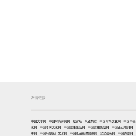
友情链接
中国文学网
中国时尚休闲网
致富经
风雅鹤壁
中国时尚文化网
中国书画
化网
中国珍珠文化网
中国健康生活网
中国营销策划网
中国企业培训网
事网
中国雕塑设计艺术网
中国收藏投资知识网
宝宝成长网
中国瓷器网