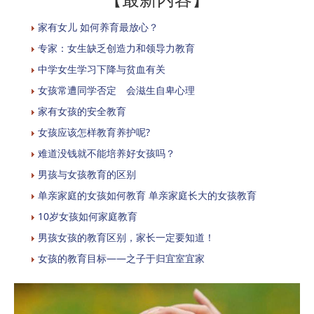
家有女儿 如何养育最放心？
专家：女生缺乏创造力和领导力教育
中学女生学习下降与贫血有关
女孩常遭同学否定 会滋生自卑心理
家有女孩的安全教育
女孩应该怎样教育养护呢?
难道没钱就不能培养好女孩吗？
男孩与女孩教育的区别
单亲家庭的女孩如何教育 单亲家庭长大的女孩教育
10岁女孩如何家庭教育
男孩女孩的教育区别，家长一定要知道！
女孩的教育目标——之子于归宜室宜家