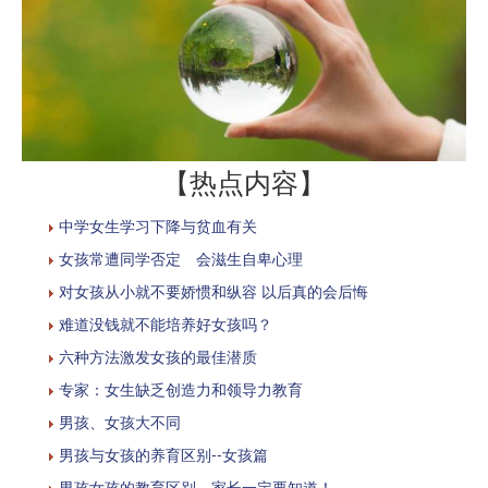
【热点内容】
中学女生学习下降与贫血有关
女孩常遭同学否定 会滋生自卑心理
对女孩从小就不要娇惯和纵容 以后真的会后悔
难道没钱就不能培养好女孩吗？
六种方法激发女孩的最佳潜质
专家：女生缺乏创造力和领导力教育
男孩、女孩大不同
男孩与女孩的养育区别--女孩篇
男孩女孩的教育区别，家长一定要知道！