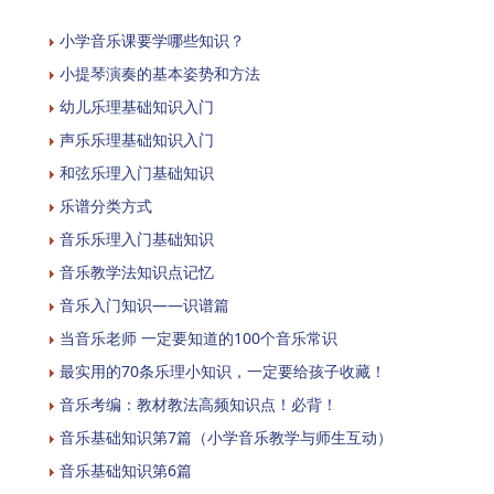
小学音乐课要学哪些知识？
小提琴演奏的基本姿势和方法
幼儿乐理基础知识入门
声乐乐理基础知识入门
和弦乐理入门基础知识
乐谱分类方式
音乐乐理入门基础知识
音乐教学法知识点记忆
音乐入门知识——识谱篇
当音乐老师 一定要知道的100个音乐常识
最实用的70条乐理小知识，一定要给孩子收藏！
音乐考编：教材教法高频知识点！必背！
音乐基础知识第7篇（小学音乐教学与师生互动）
音乐基础知识第6篇