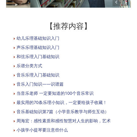
【推荐内容】
幼儿乐理基础知识入门
声乐乐理基础知识入门
和弦乐理入门基础知识
乐谱分类方式
音乐乐理入门基础知识
音乐入门知识——识谱篇
当音乐老师 一定要知道的100个音乐常识
最实用的70条乐理小知识，一定要给孩子收藏！
音乐基础知识第7篇（小学音乐教学与师生互动）
周海宏：感性素质和感性智慧对人生的影响，艺术
小孩学小提琴要注意些什么