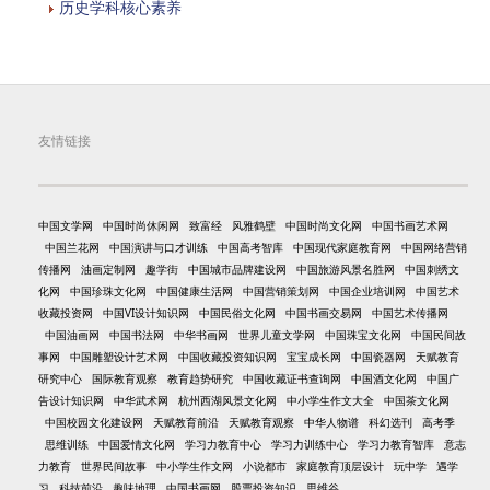
历史学科核心素养
友情链接
中国文学网
中国时尚休闲网
致富经
风雅鹤壁
中国时尚文化网
中国书画艺术网
中国兰花网
中国演讲与口才训练
中国高考智库
中国现代家庭教育网
中国网络营销
传播网
油画定制网
趣学街
中国城市品牌建设网
中国旅游风景名胜网
中国刺绣文
化网
中国珍珠文化网
中国健康生活网
中国营销策划网
中国企业培训网
中国艺术
收藏投资网
中国VI设计知识网
中国民俗文化网
中国书画交易网
中国艺术传播网
中国油画网
中国书法网
中华书画网
世界儿童文学网
中国珠宝文化网
中国民间故
事网
中国雕塑设计艺术网
中国收藏投资知识网
宝宝成长网
中国瓷器网
天赋教育
研究中心
国际教育观察
教育趋势研究
中国收藏证书查询网
中国酒文化网
中国广
告设计知识网
中华武术网
杭州西湖风景文化网
中小学生作文大全
中国茶文化网
中国校园文化建设网
天赋教育前沿
天赋教育观察
中华人物谱
科幻选刊
高考季
思维训练
中国爱情文化网
学习力教育中心
学习力训练中心
学习力教育智库
意志
力教育
世界民间故事
中小学生作文网
小说都市
家庭教育顶层设计
玩中学
遇学
习
科技前沿
趣味地理
中国书画网
股票投资知识
思维谷