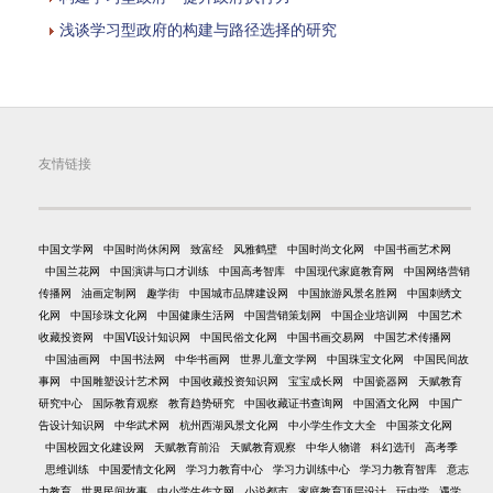
浅谈学习型政府的构建与路径选择的研究
友情链接
中国文学网
中国时尚休闲网
致富经
风雅鹤壁
中国时尚文化网
中国书画艺术网
中国兰花网
中国演讲与口才训练
中国高考智库
中国现代家庭教育网
中国网络营销
传播网
油画定制网
趣学街
中国城市品牌建设网
中国旅游风景名胜网
中国刺绣文
化网
中国珍珠文化网
中国健康生活网
中国营销策划网
中国企业培训网
中国艺术
收藏投资网
中国VI设计知识网
中国民俗文化网
中国书画交易网
中国艺术传播网
中国油画网
中国书法网
中华书画网
世界儿童文学网
中国珠宝文化网
中国民间故
事网
中国雕塑设计艺术网
中国收藏投资知识网
宝宝成长网
中国瓷器网
天赋教育
研究中心
国际教育观察
教育趋势研究
中国收藏证书查询网
中国酒文化网
中国广
告设计知识网
中华武术网
杭州西湖风景文化网
中小学生作文大全
中国茶文化网
中国校园文化建设网
天赋教育前沿
天赋教育观察
中华人物谱
科幻选刊
高考季
思维训练
中国爱情文化网
学习力教育中心
学习力训练中心
学习力教育智库
意志
力教育
世界民间故事
中小学生作文网
小说都市
家庭教育顶层设计
玩中学
遇学