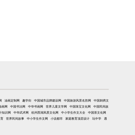
网
油画定制网
趣学街
中国城市品牌建设网
中国旅游风景名胜网
中国刺绣文
油画网
中国书法网
中华书画网
世界儿童文学网
中国珠宝文化网
中国民间故
计知识网
中华武术网
杭州西湖风景文化网
中小学生作文大全
中国茶文化网
教育
世界民间故事
中小学生作文网
小说都市
家庭教育顶层设计
玩中学
遇