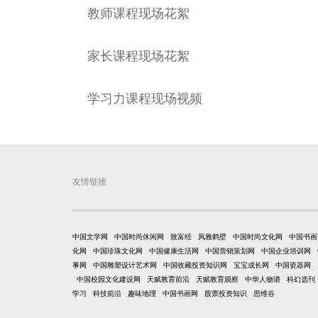
教师课程现场花絮
家长课程现场花絮
学习力课程现场视频
友情链接
中国文学网
中国时尚休闲网
致富经
风雅鹤壁
中国时尚文化网
中国书画
化网
中国珍珠文化网
中国健康生活网
中国营销策划网
中国企业培训网
事网
中国雕塑设计艺术网
中国收藏投资知识网
宝宝成长网
中国瓷器网
中国校园文化建设网
天赋教育前沿
天赋教育观察
中华人物谱
科幻选刊
学习
科技前沿
趣味地理
中国书画网
股票投资知识
思维谷