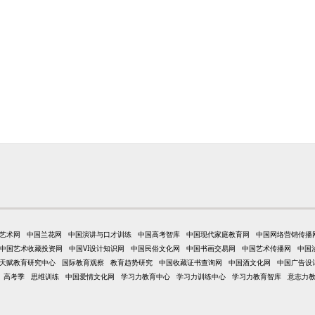
艺术网
中国兰花网
中国演讲与口才训练
中国高考智库
中国现代家庭教育网
中国网络营销传播
中国艺术收藏投资网
中国VI设计知识网
中国民俗文化网
中国书画交易网
中国艺术传播网
中国
天赋教育研究中心
国际教育观察
教育趋势研究
中国收藏证书查询网
中国酒文化网
中国广告设
高考季
思维训练
中国爱情文化网
学习力教育中心
学习力训练中心
学习力教育智库
意志力