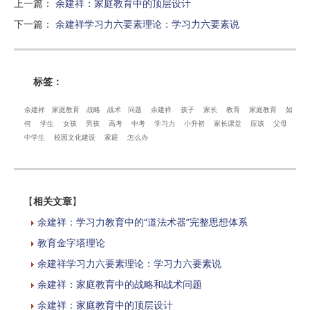
上一篇
：
余建祥：家庭教育中的顶层设计
下一篇
：
余建祥学习力六要素理论：学习力六要素说
标签：
余建祥
家庭教育
战略
战术
问题
余建祥
孩子
家长
教育
家庭教育
如
何
学生
女孩
男孩
高考
中考
学习力
小升初
家长课堂
应该
父母
中学生
校园文化建设
家庭
怎么办
【
相关文章
】
余建祥：学习力教育中的“道法术器”完整思想体系
教育金字塔理论
余建祥学习力六要素理论：学习力六要素说
余建祥：家庭教育中的战略和战术问题
余建祥：家庭教育中的顶层设计