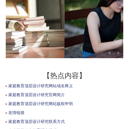
【热点内容】
家庭教育顶层设计研究网站域名释义
家庭教育顶层设计研究官网简介
家庭教育顶层设计研究网站版权申明
友情链接
家庭教育顶层设计研究联系方式