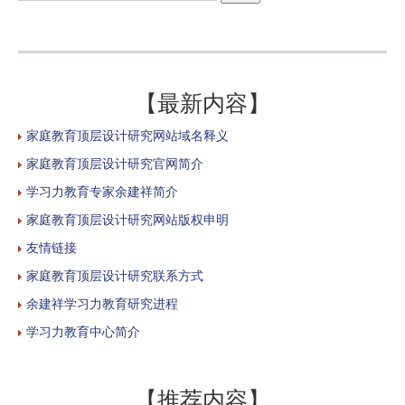
【最新内容】
家庭教育顶层设计研究网站域名释义
家庭教育顶层设计研究官网简介
学习力教育专家余建祥简介
家庭教育顶层设计研究网站版权申明
友情链接
家庭教育顶层设计研究联系方式
余建祥学习力教育研究进程
学习力教育中心简介
【推荐内容】