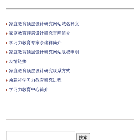
家庭教育顶层设计研究网站域名释义
家庭教育顶层设计研究官网简介
学习力教育专家余建祥简介
家庭教育顶层设计研究网站版权申明
友情链接
家庭教育顶层设计研究联系方式
余建祥学习力教育研究进程
学习力教育中心简介