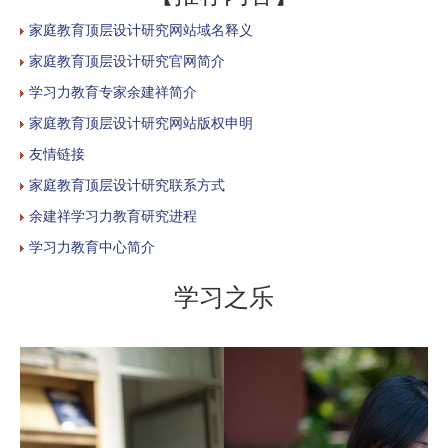
家庭教育顶层设计研究网站域名释义
家庭教育顶层设计研究官网简介
学习力教育专家余建祥简介
家庭教育顶层设计研究网站版权申明
友情链接
家庭教育顶层设计研究联系方式
余建祥学习力教育研究进程
学习力教育中心简介
学习之乐