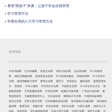
暑假“熊孩子”来袭：让孩子学会自我管理
学习管理方法
学霸在用的八大学习管理方法
友情链接
中华书画网
艺术传播网
民俗文化网
VI设计知识网
企业培训网
中小学教育
网
城市品牌建设网
旅游风景名胜网
学习型城市建设
营销策划网
中小学生作
文网
阅读理解能力培养
爱情文化网
遇学习
科技前沿
趣味地理
股票投资知
识
思维谷
中华人物谱
中外历史文化网
中国茶文化网
中小学生作文大全
国
际教育观察
艺术收藏投资网
中华武术网
收藏证书查询网
广告设计知识网
教
育趋势研究
天赋教育研究中心
宝宝成长网
雕塑设计艺术网
中国民间故事网
珠宝文化网
世界儿童文学网
文玩收藏投资知识网
现代家庭文化建设网
现代家风
建设网
教育百科
风雅中国
时尚休闲网
时尚文化网
中国兰花网
演讲与口才
训练
高考智库
现代家庭教育网
中国儿童文学网
中国文学网
国学文化网
中