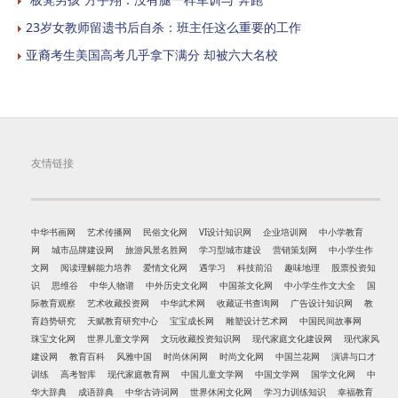
23岁女教师留遗书后自杀：班主任这么重要的工作
亚裔考生美国高考几乎拿下满分 却被六大名校
友情链接
中华书画网
艺术传播网
民俗文化网
VI设计知识网
企业培训网
中小学教育
网
城市品牌建设网
旅游风景名胜网
学习型城市建设
营销策划网
中小学生作
文网
阅读理解能力培养
爱情文化网
遇学习
科技前沿
趣味地理
股票投资知
识
思维谷
中华人物谱
中外历史文化网
中国茶文化网
中小学生作文大全
国
际教育观察
艺术收藏投资网
中华武术网
收藏证书查询网
广告设计知识网
教
育趋势研究
天赋教育研究中心
宝宝成长网
雕塑设计艺术网
中国民间故事网
珠宝文化网
世界儿童文学网
文玩收藏投资知识网
现代家庭文化建设网
现代家风
建设网
教育百科
风雅中国
时尚休闲网
时尚文化网
中国兰花网
演讲与口才
训练
高考智库
现代家庭教育网
中国儿童文学网
中国文学网
国学文化网
中
华大辞典
成语辞典
中华古诗词网
世界休闲文化网
学习力训练知识
幸福教育