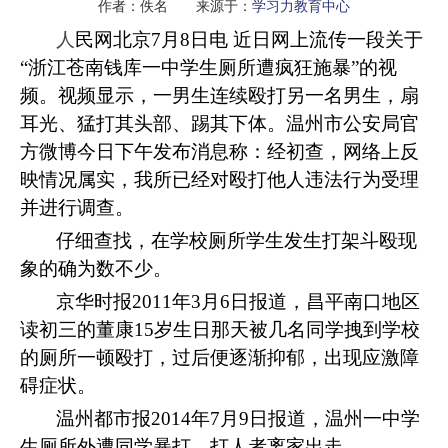
作者：佚名 来源于：
学习力教育中心
人
民网北京
7
月
8
日电 近日网上流传一段关于
“
浙江苍南钱库一中学生厕所遭疯狂施暴
”
的视
频。视频显示，一男生连续殴打另一名男生，扇
耳光、猛打其头部、踢其下体。温州市公安局官
方微博今日下午发布消息称：经初查，网络上反
映情况属实，我所已经对殴打他人违法行为受理
并进行调查。
仔细查找，在学校厕所学生发生打架斗殴现
象的确为数不少。
京华时报
2011
年
3
月
6
日报道，昌平南口地区
读初三的董康
15
岁生日那天被几名同学拽到学校
的厕所一顿殴打，过后便逐渐抑郁，出现应激障
碍症状。
温州都市报
2014
年
7
月
9
日报道，
温州一中学
生厕所外遭同学暴打，打人者离家出走。