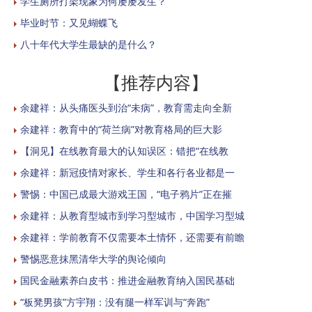
学生厕所打架现象为何屡屡发生？
毕业时节：又见蝴蝶飞
八十年代大学生最缺的是什么？
【推荐内容】
余建祥：从头痛医头到治“未病”，教育需走向全新
余建祥：教育中的“荷兰病”对教育格局的巨大影
【洞见】在线教育最大的认知误区：错把“在线教
余建祥：新冠疫情对家长、学生和各行各业都是一
警惕：中国已成最大游戏王国，“电子鸦片”正在摧
余建祥：从教育型城市到学习型城市，中国学习型城
余建祥：学前教育不仅需要本土情怀，还需要有前瞻
警惕恶意抹黑清华大学的舆论倾向
国民金融素养白皮书：推进金融教育纳入国民基础
“板凳男孩”方宇翔：没有腿一样军训与“奔跑”