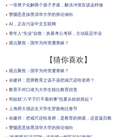
一张凳子化解两个孩子矛盾，解决冲突应该这样做
警惕恶意抹黑清华大学的舆论倾向
AI，正在污染中文互联网
青年人“失业”自救：执着考公考研，主动延迟毕业
观点聚焦：国学为何突遭青睐？
【猜你喜欢】
观点聚焦：国学为何突遭青睐？
余建祥：思辨教育之该不该把戒尺还给老师？
教育不对口谁为大学生错位教育担责
和娃娃“八竿子打不着的事”也要从娃娃抓起？
上海师大倡议女大学生穿旗袍过春节
余建祥：把戒尺还给老师，是教育的倒退，还是返归教
警惕恶意抹黑清华大学的舆论倾向
“板凳男孩”方宇翔：没有腿一样军训与“奔跑”