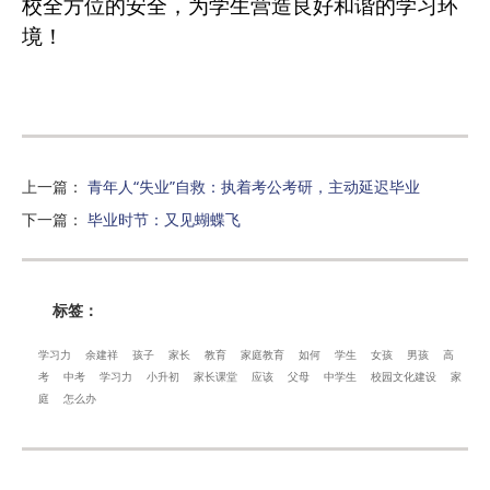
校全方位的安全，为学生营造良好和谐的学习环
境！
上一篇
：
青年人“失业”自救：执着考公考研，主动延迟毕业
下一篇
：
毕业时节：又见蝴蝶飞
标签：
学习力
余建祥
孩子
家长
教育
家庭教育
如何
学生
女孩
男孩
高
考
中考
学习力
小升初
家长课堂
应该
父母
中学生
校园文化建设
家
庭
怎么办