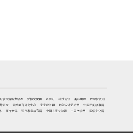
阅读理解能力培养
爱情文化网
遇学习
科技前沿
趣味地理
股票投资知
势研究
天赋教育研究中心
宝宝成长网
雕塑设计艺术网
中国民间故事网
练
高考智库
现代家庭教育网
中国儿童文学网
中国文学网
国学文化网