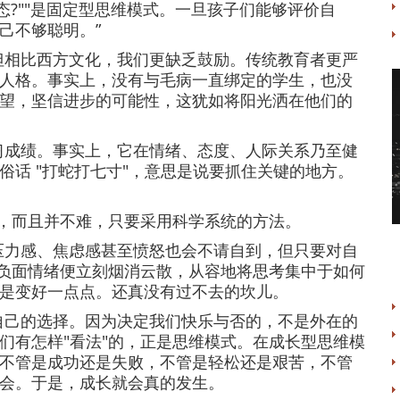
态?""是固定型思维模式。一旦孩子们能够评价自
己不够聪明。”
但相比西方文化，我们更缺乏鼓励。传统教育者更严
人格。事实上，没有与毛病一直绑定的学生，也没
望，坚信进步的可能性，这犹如将阳光洒在他们的
习成绩。事实上，它在情绪、态度、人际关系乃至健
俗话 "打蛇打七寸"，意思是说要抓住关键的地方。
养，而且并不难，只要采用科学系统的方法。
压力感、焦虑感甚至愤怒也会不请自到，但只要对自
，负面情绪便立刻烟消云散，从容地将思考集中于如何
是变好一点点。还真没有过不去的坎儿。
自己的选择。因为决定我们快乐与否的，不是外在的
们有怎样"看法"的，正是思维模式。在成长型思维模
不管是成功还是失败，不管是轻松还是艰苦，不管
会。于是，成长就会真的发生。