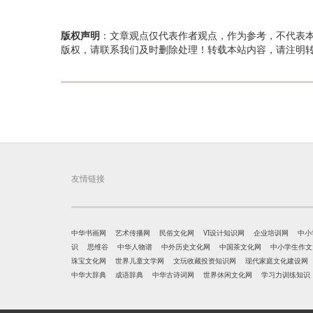
版权声明
：文章观点仅代表作者观点，作为参考，不代表
版权，请联系我们及时删除处理！转载本站内容，请注明
友情链接
中华书画网
艺术传播网
民俗文化网
VI设计知识网
企业培训网
中小
识
思维谷
中华人物谱
中外历史文化网
中国茶文化网
中小学生作文
珠宝文化网
世界儿童文学网
文玩收藏投资知识网
现代家庭文化建设网
中华大辞典
成语辞典
中华古诗词网
世界休闲文化网
学习力训练知识