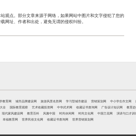
本站观点。部分文章来源于网络，如果网站中图片和文字侵犯了您的
转载网址、作者和出处，避免无谓的侵权纠纷。
学教育网
城市品牌建设网
旅游风景名胜网
学习型城市建设
营销策划网
中小学生作文网
大全
国际教育观察
艺术收藏投资网
中华武术网
收藏证书查询网
广告设计知识网
教育趋
现代家风建设网
教育百科
风雅中国
时尚休闲网
时尚文化网
中国兰花网
演讲与口才训
幸福教育网
世界民俗文化网
收藏证书查询网
世界营销策划网