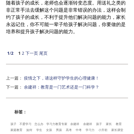
随着孩子的成长，老师也会逐渐转变态度。用送礼之类的
非正常手法去缓解这个问题是非常错误的办法，这样会制
约了孩子的成长，不利于提升他们解决问题的能力，家长
永远记住，你不可能一辈子给孩子解决问题，你要做的是
培养和提升孩子解决问题的能力。
1
/
2
1
2
下一页
尾页
上一篇
：
疫情之下，请这样守护学生的心理健康！
下一篇
：
余建祥：教育是一门艺术还是一门科学？
标签：
孩子
不爱学习
怎么办
学习力教育专家
余建祥
余建祥
孩子
家长
教育
家庭教育
如何
学生
女孩
男孩
高考
中考
学习力
小升初
家长课堂