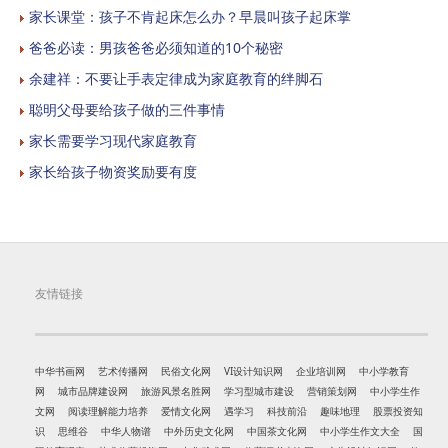
家长课堂：孩子不肯起床怎么办？早晨叫孩子起床掌
爸爸必读：男孩爸爸必须知道的10个秘密
余建祥：不要让手表定律成为家庭教育的绊脚石
聪明父母要给孩子做的三件事情
家长需要学习现代家庭教育
家长给孩子物资奖励要有度
友情链接
中华书画网
艺术传播网
民俗文化网
VI设计知识网
企业培训网
中小学教育
网
城市品牌建设网
旅游风景名胜网
学习型城市建设
营销策划网
中小学生作
文网
阅读理解能力培养
爱情文化网
遇学习
科技前沿
趣味地理
股票投资知
识
思维谷
中华人物谱
中外历史文化网
中国茶文化网
中小学生作文大全
国