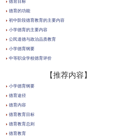
德育目标
德育的功能
初中阶段德育教育的主要内容
小学德育的主要内容
公民道德与政治品质教育
小学德育纲要
中等职业学校德育评价
【推荐内容】
小学德育纲要
德育途径
德育内容
德育教育目标
德育教育总则
德育教育