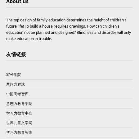
About us
The top design of family education determines the height of children's
future life! To build a house requires drawings. How can children's
education not be planned and designed? Blindness and disorder will only
make education in trouble.
友情链接
家长学院
梦想方程式
中国高考智库
意志力教育学院
学习力教育中心
世界儿童文学网
学习力教育智库